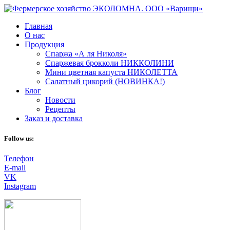
Главная
О нас
Продукция
Спаржа «А ля Николя»
Спаржевая брокколи НИККОЛИНИ
Мини цветная капуста НИКОЛЕТТА
Салатный цикорий (НОВИНКА!)
Блог
Новости
Рецепты
Заказ и доставка
Follow us:
Телефон
E-mail
VK
Instagram