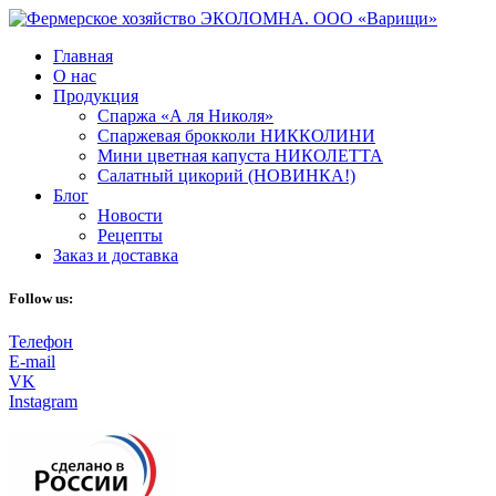
Главная
О нас
Продукция
Спаржа «А ля Николя»
Спаржевая брокколи НИККОЛИНИ
Мини цветная капуста НИКОЛЕТТА
Салатный цикорий (НОВИНКА!)
Блог
Новости
Рецепты
Заказ и доставка
Follow us:
Телефон
E-mail
VK
Instagram