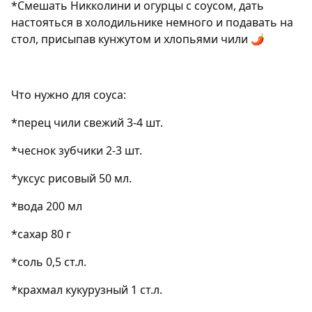
*Смешать Никколини и огурцы с соусом, дать
настояться в холодильнике немного и подавать на
стол, присыпав кунжутом и хлопьями чили 🌶
Что нужно для соуса:
*перец чили свежий 3-4 шт.
*чеснок зубчики 2-3 шт.
*уксус рисовый 50 мл.
*вода 200 мл
*сахар 80 г
*соль 0,5 ст.л.
*крахмал кукурузный 1 ст.л.