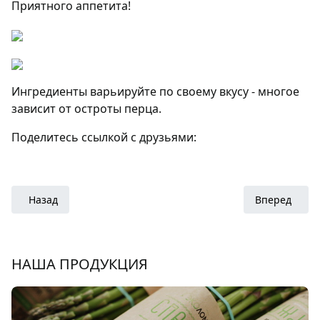
Приятного аппетита!
Ингредиенты варьируйте по своему вкусу - многое
зависит от остроты перца.
Поделитесь ссылкой с друзьями:
Предыдущий: Салат из Никколини, горошка и мяты с сыро
Следующий: 
Назад
Вперед
НАША ПРОДУКЦИЯ