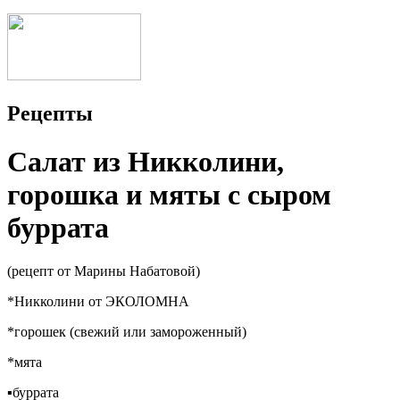
Рецепты
Салат из Никколини,
горошка и мяты с сыром
буррата
(рецепт от Марины Набатовой)
*Никколини от ЭКОЛОМНА
*горошек (свежий или замороженный)
*мята
▪буррата