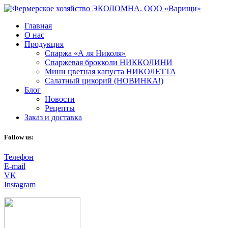
Главная
О нас
Продукция
Спаржа «А ля Николя»
Спаржевая брокколи НИККОЛИНИ
Мини цветная капуста НИКОЛЕТТА
Салатный цикорий (НОВИНКА!)
Блог
Новости
Рецепты
Заказ и доставка
Follow us:
Телефон
E-mail
VK
Instagram