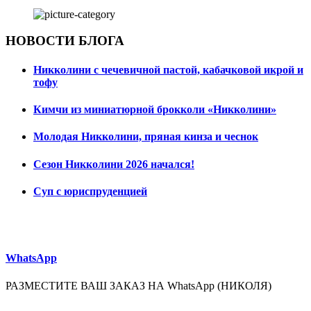
НОВОСТИ БЛОГА
Никколини с чечевичной пастой, кабачковой икрой и
тофу
Кимчи из миниатюрной брокколи «Никколини»
Молодая Никколини, пряная кинза и чеснок
Сезон Никколини 2026 начался!
Суп с юриспруденцией
WhatsApp
РАЗМЕСТИТЕ ВАШ ЗАКАЗ НА WhatsApp (НИКОЛЯ)