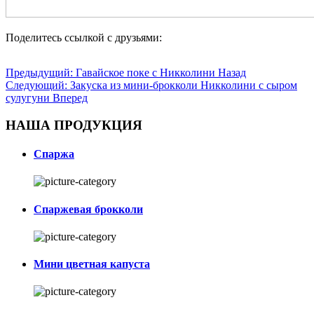
Поделитесь ссылкой с друзьями:
Предыдущий: Гавайское поке с Никколини
Назад
Следующий: Закуска из мини-брокколи Никколини с сыром
сулугуни
Вперед
НАША ПРОДУКЦИЯ
Спаржа
Спаржевая брокколи
Мини цветная капуста