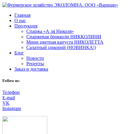
Главная
О нас
Продукция
Спаржа «А ля Николя»
Спаржевая брокколи НИККОЛИНИ
Мини цветная капуста НИКОЛЕТТА
Салатный цикорий (НОВИНКА!)
Блог
Новости
Рецепты
Заказ и доставка
Follow us:
Телефон
E-mail
VK
Instagram