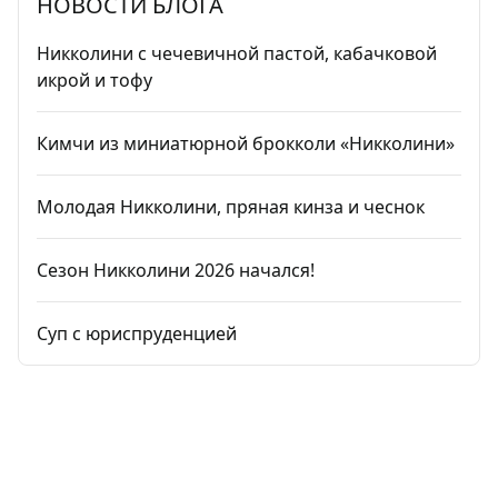
НОВОСТИ БЛОГА
Никколини с чечевичной пастой, кабачковой
икрой и тофу
Кимчи из миниатюрной брокколи «Никколини»
Молодая Никколини, пряная кинза и чеснок
Сезон Никколини 2026 начался!
Суп с юриспруденцией