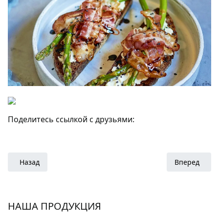
Поделитесь ссылкой с друзьями:
Предыдущий: Cыр, спаржа ЭКОЛОМНА и яичница-болтунь
Следующий: 
Назад
Вперед
НАША ПРОДУКЦИЯ