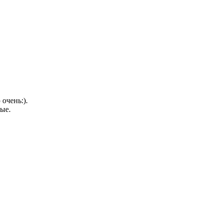
очень:).
ые.