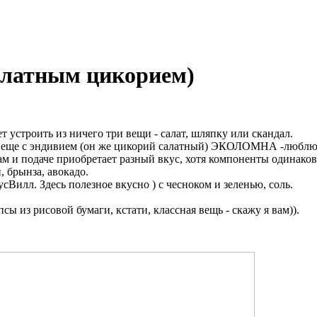
алатным цикорием)
 устроить из ничего три вещи - салат, шляпку или скандал.
, да еще с эндивием (он же цикорий салатный) ЭКОЛОМНА -люблю 
ам и подаче приобретает разный вкус, хотя компоненты одинаков
, брынза, авокадо.
усВилл. Здесь полезное вкусно ) с чесноком и зеленью, соль.
 из рисовой бумаги, кстати, классная вещь - скажу я вам)).