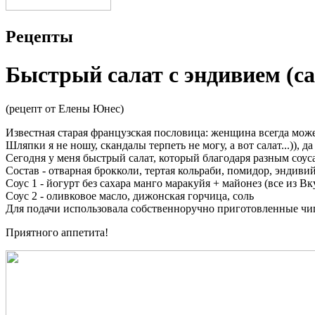
Рецепты
Быстрый салат с эндивием (с
(рецепт от Елены Юнес)
Известная старая французская пословица: женщина всегда может
Шляпки я не ношу, скандалы терпеть не могу, а вот салат...))
Сегодня у меня быстрый салат, который благодаря разным соус
Состав - отварная брокколи, тертая кольраби, помидор, эндивий
Соус 1 - йогурт без сахара манго маракуйя + майонез (все из Вк
Соус 2 - оливковое масло, дижонская горчица, соль
Для подачи использовала собственноручно приготовленные чипсы
Приятного аппетита!