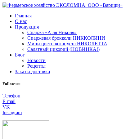
Главная
О нас
Продукция
Спаржа «А ля Николя»
Спаржевая брокколи НИККОЛИНИ
Мини цветная капуста НИКОЛЕТТА
Салатный цикорий (НОВИНКА!)
Блог
Новости
Рецепты
Заказ и доставка
Follow us:
Телефон
E-mail
VK
Instagram