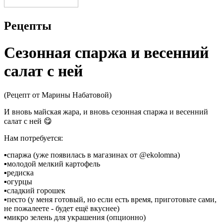
Рецепты
Cезонная спаржа и весенний
салат с ней
(Рецепт от Марины Набатовой)
И вновь майская жара, и вновь сезонная спаржа и весенний
салат с ней 😋
Нам потребуется:
▪️спаржа (уже появилась в магазинах от @ekolomna)
▪️молодой мелкий картофель
▪️редиска
▪️огурцы
▪️сладкий горошек
▪️песто (у меня готовый, но если есть время, приготовьте сами,
не пожалеете - будет ещё вкуснее)
▪️микро зелень для украшения (опционно)