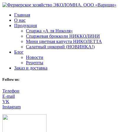
Главная
О нас
Продукция
Спаржа «А ля Николя»
Спаржевая брокколи НИККОЛИНИ
Мини цветная капуста НИКОЛЕТТА
Салатный цикорий (НОВИНКА!)
Блог
Новости
Рецепты
Заказ и доставка
Follow us:
Телефон
E-mail
VK
Instagram