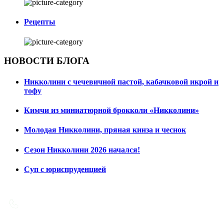
Рецепты
НОВОСТИ БЛОГА
Никколини с чечевичной пастой, кабачковой икрой и
тофу
Кимчи из миниатюрной брокколи «Никколини»
Молодая Никколини, пряная кинза и чеснок
Сезон Никколини 2026 начался!
Суп с юриспруденцией