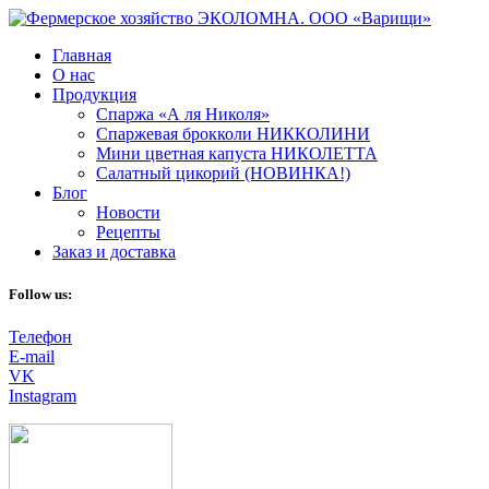
Главная
О нас
Продукция
Спаржа «А ля Николя»
Спаржевая брокколи НИККОЛИНИ
Мини цветная капуста НИКОЛЕТТА
Салатный цикорий (НОВИНКА!)
Блог
Новости
Рецепты
Заказ и доставка
Follow us:
Телефон
E-mail
VK
Instagram