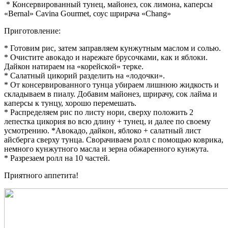
* Консервированный тунец, майонез, сок лимона, каперсы
«Bernal» Cavina Gourmet, соус шрирача «Chang»
Приготовление:
* Готовим рис, затем заправляем кунжутным маслом и солью.
* Очистите авокадо и нарежьте брусочками, как и яблоки.
Дайкон натираем на «корейской» терке.
* Салатный цикорий разделить на «лодочки».
* От консервированного тунца убираем лишнюю жидкость и
складываем в пиалу. Добавим майонез, шрирачу, сок лайма и
каперсы к тунцу, хорошо перемешать.
* Распределяем рис по листу нори, сверху положить 2
лепестка цикория во всю длину + тунец, и далее по своему
усмотрению. *Авокадо, дайкон, яблоко + салатный лист
айсберга сверху тунца. Сворачиваем ролл с помощью коврика,
немного кунжутного масла и зерна обжаренного кунжута.
* Разрезаем ролл на 10 частей.
Приятного аппетита!