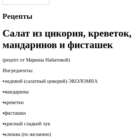
Рецепты
Салат из цикория, креветок,
мандаринов и фисташек
(рецепт от Марины Набатовой)
Ингредиенты:
▪эндивий (салатный цикорий) ЭКОЛОМНА
▪мандарины
▪креветки
▪фисташки
▪красный сладкий лук
▪клюква (по желанию)