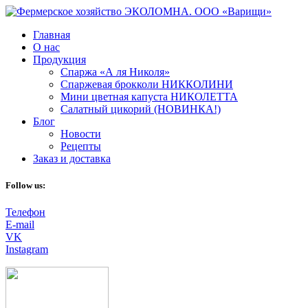
Главная
О нас
Продукция
Спаржа «А ля Николя»
Спаржевая брокколи НИККОЛИНИ
Мини цветная капуста НИКОЛЕТТА
Салатный цикорий (НОВИНКА!)
Блог
Новости
Рецепты
Заказ и доставка
Follow us:
Телефон
E-mail
VK
Instagram