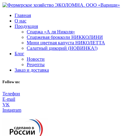
Главная
О нас
Продукция
Спаржа «А ля Николя»
Спаржевая брокколи НИККОЛИНИ
Мини цветная капуста НИКОЛЕТТА
Салатный цикорий (НОВИНКА!)
Блог
Новости
Рецепты
Заказ и доставка
Follow us:
Телефон
E-mail
VK
Instagram