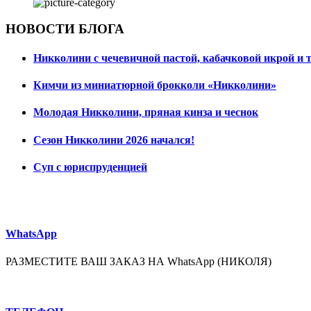
НОВОСТИ БЛОГА
Никколини с чечевичной пастой, кабачковой икрой и 
Кимчи из миниатюрной брокколи «Никколини»
Молодая Никколини, пряная кинза и чеснок
Сезон Никколини 2026 начался!
Суп с юриспруденцией
WhatsApp
РАЗМЕСТИТЕ ВАШ ЗАКАЗ НА WhatsApp (НИКОЛЯ)